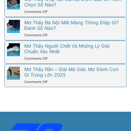
Số
Ông
Chọn Số Nào?
Xấu?
Liên
Ngoại
78WIN
Quan
on
Comments Off
Mất
Giải
Mơ
–
Đáp
Thấy
Mơ Thấy Bà Nội Mất Mang Thông Điệp Gì?
Ý
Đầy
Ông
Đánh Số Nào?
Nghĩa
Đủ
Nội
Và
on
Comments Off
Mất
Các
Mơ
Là
Con
Thấy
Mơ Thấy Người Chết Và Những Lý Giải
Điềm
Số
Bà
Chuẩn Xác Nhất
Báo
Liên
Nội
Gì?
Quan
on
Comments Off
Mất
Nên
Mơ
Mang
Chọn
Thấy
Mơ Thấy Rắn – Giải Mã Giấc Mơ Đánh Con
Thông
Số
Người
Gì Trúng Lớn 2025
Điệp
Nào?
Chết
Gì?
on
Comments Off
Và
Đánh
Mơ
Những
Số
Thấy
Lý
Nào?
Rắn
Giải
–
Chuẩn
Giải
Xác
Mã
Nhất
Giấc
Mơ
Đánh