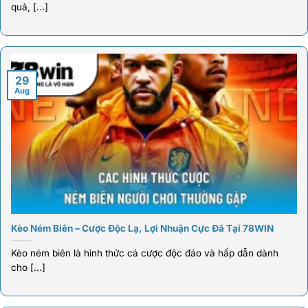
quả, [...]
29
Aug
Kèo Ném Biên – Cược Độc Lạ, Lợi Nhuận Cực Đã Tại 78WIN
Kèo ném biên là hình thức cá cược độc đáo và hấp dẫn dành
cho [...]