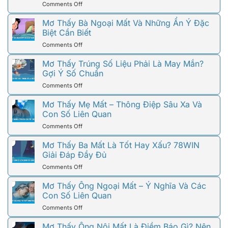
on
Comments Off
Mơ
Thấy
Mơ Thấy Bà Ngoại Mất Và Những Ẩn Ý Đặc
Người
Biệt Cần Biết
Yêu
on
Comments Off
Cũ
Mơ
Và
Thấy
Mơ Thấy Trúng Số Liệu Phải Là May Mắn?
Những
Bà
Gợi Ý Số Chuẩn
Ẩn
Ngoại
Ý
on
Comments Off
Mất
Đằng
Mơ
Và
Sau
Thấy
Mơ Thấy Mẹ Mất – Thông Điệp Sâu Xa Và
Những
Chiêm
Trúng
Con Số Liên Quan
Ẩn
Bao
Số
Ý
on
Comments Off
Liệu
Đặc
Mơ
Phải
Biệt
Thấy
Mơ Thấy Ba Mất Là Tốt Hay Xấu? 78WIN
Là
Cần
Mẹ
Giải Đáp Đầy Đủ
May
Biết
Mất
Mắn?
on
Comments Off
–
Gợi
Mơ
Thông
Ý
Thấy
Mơ Thấy Ông Ngoại Mất – Ý Nghĩa Và Các
Điệp
Số
Ba
Con Số Liên Quan
Sâu
Chuẩn
Mất
Xa
on
Comments Off
Là
Và
Mơ
Tốt
Con
Thấy
Mơ Thấy Ông Nội Mất Là Điềm Báo Gì? Nên
Hay