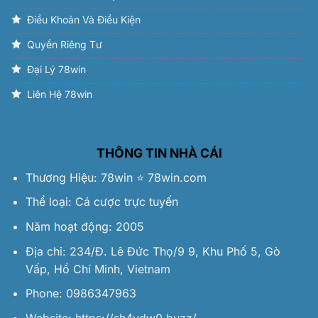
Điều Khoản Và Điều Kiện
Quyền Riêng Tư
Đại Lý 78win
Liên Hệ 78win
THÔNG TIN NHÀ CÁI
Thương Hiệu:
78win
⭐️
78win.com
Thể loại: Cá cược trực tuyến
Năm hoạt động: 2005
Địa chỉ: 234/Đ. Lê Đức Thọ/9 9, Khu Phố 5, Gò
Vấp, Hồ Chí Minh, Vietnam
Phone: 0986347963
Website:
https://sh4ydw0.buzz/