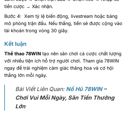
tiền cược → Xác nhận.
Bước 4: Xem tỷ lệ biến động, livestream hoặc bảng
mô phỏng trận đấu. Nếu thắng, tiền sẽ được cộng vào
tài khoản trong vòng 30 giây.
Kết luận
Thể thao 78WIN
tạo nên sân chơi cá cược chất lượng
với nhiều tiện ích hỗ trợ người chơi. Tham gia 78WIN
ngay để trải nghiệm cảm giác thăng hoa và cơ hội
thắng lớn mỗi ngày.
Bài Viết Liên Quan:
Nổ Hũ 78WIN
–
Chơi Vui Mỗi Ngày, Săn Tiền Thưởng
Lớn