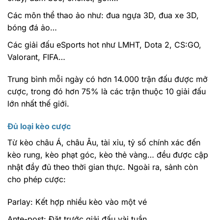
Các môn thể thao ảo như: đua ngựa 3D, đua xe 3D,
bóng đá ảo…
Các giải đấu eSports hot như LMHT, Dota 2, CS:GO,
Valorant, FIFA…
Trung bình mỗi ngày có hơn 14.000 trận đấu được mở
cược, trong đó hơn 75% là các trận thuộc 10 giải đấu
lớn nhất thế giới.
Đủ loại kèo cược
Từ kèo châu Á, châu Âu, tài xỉu, tỷ số chính xác đến
kèo rung, kèo phạt góc, kèo thẻ vàng… đều được cập
nhật đầy đủ theo thời gian thực. Ngoài ra, sảnh còn
cho phép cược:
Parlay: Kết hợp nhiều kèo vào một vé
Ante-post: Đặt trước giải đấu vài tuần