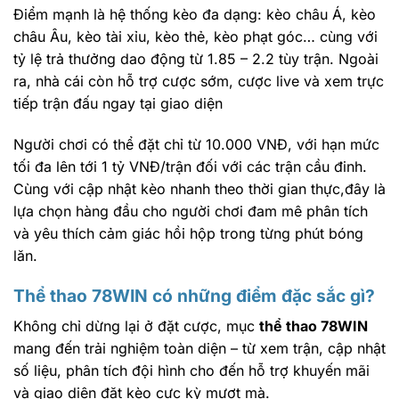
Điểm mạnh là hệ thống kèo đa dạng: kèo châu Á, kèo
châu Âu, kèo tài xỉu, kèo thẻ, kèo phạt góc… cùng với
tỷ lệ trả thưởng dao động từ 1.85 – 2.2 tùy trận. Ngoài
ra, nhà cái còn hỗ trợ cược sớm, cược live và xem trực
tiếp trận đấu ngay tại giao diện
Người chơi có thể đặt chỉ từ 10.000 VNĐ, với hạn mức
tối đa lên tới 1 tỷ VNĐ/trận đối với các trận cầu đinh.
Cùng với cập nhật kèo nhanh theo thời gian thực,đây là
lựa chọn hàng đầu cho người chơi đam mê phân tích
và yêu thích cảm giác hồi hộp trong từng phút bóng
lăn.
Thể thao 78WIN có những điểm đặc sắc gì?
Không chỉ dừng lại ở đặt cược, mục
thể thao 78WIN
mang đến trải nghiệm toàn diện – từ xem trận, cập nhật
số liệu, phân tích đội hình cho đến hỗ trợ khuyến mãi
và giao diện đặt kèo cực kỳ mượt mà.