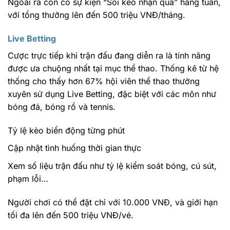
Ngoài ra còn có sự kiện “Soi kèo nhận quà” hàng tuần,
với tổng thưởng lên đến 500 triệu VNĐ/tháng.
Live Betting
Cược trực tiếp khi trận đấu đang diễn ra là tính năng
được ưa chuộng nhất tại mục thể thao. Thống kê từ hệ
thống cho thấy hơn 67% hội viên thể thao thường
xuyên sử dụng Live Betting, đặc biệt với các môn như
bóng đá, bóng rổ và tennis.
Tỷ lệ kèo biến động từng phút
Cập nhật tình huống thời gian thực
Xem số liệu trận đấu như tỷ lệ kiểm soát bóng, cú sút,
phạm lỗi…
Người chơi có thể đặt chỉ với 10.000 VNĐ, và giới hạn
tối đa lên đến 500 triệu VNĐ/vé.