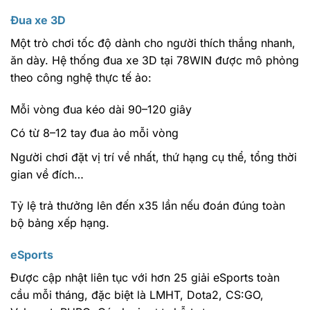
Đua xe 3D
Một trò chơi tốc độ dành cho người thích thắng nhanh,
ăn dày. Hệ thống đua xe 3D tại 78WIN được mô phỏng
theo công nghệ thực tế ảo:
Mỗi vòng đua kéo dài 90–120 giây
Có từ 8–12 tay đua ảo mỗi vòng
Người chơi đặt vị trí về nhất, thứ hạng cụ thể, tổng thời
gian về đích…
Tỷ lệ trả thưởng lên đến x35 lần nếu đoán đúng toàn
bộ bảng xếp hạng.
eSports
Được cập nhật liên tục với hơn 25 giải eSports toàn
cầu mỗi tháng, đặc biệt là LMHT, Dota2, CS:GO,