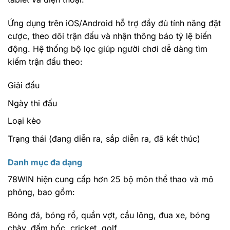
Ứng dụng trên iOS/Android hỗ trợ đầy đủ tính năng đặt
cược, theo dõi trận đấu và nhận thông báo tỷ lệ biến
động. Hệ thống bộ lọc giúp người chơi dễ dàng tìm
kiếm trận đấu theo:
Giải đấu
Ngày thi đấu
Loại kèo
Trạng thái (đang diễn ra, sắp diễn ra, đã kết thúc)
Danh mục đa dạng
78WIN hiện cung cấp hơn 25 bộ môn thể thao và mô
phỏng, bao gồm:
Bóng đá, bóng rổ, quần vợt, cầu lông, đua xe, bóng
chày, đấm bốc, cricket, golf…