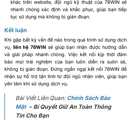
khác trên website, đội ngũ kỹ thuật của 78WIN sẽ
nhanh chóng xác định và khắc phục, giúp bạn tiếp
tục sử dụng mà không bị gián đoạn.
Kết luận
Khi gặp bất kỳ vấn đề nào trong quá trình sử dụng dịch
vụ,
liên hệ 78WIN
sẽ giúp bạn nhận được hướng dẫn
và giải pháp nhanh chóng. Việc kết nối kịp thời đảm
bảo mọi trải nghiệm của bạn luôn diễn ra suôn sẻ,
không bị gián đoạn. Đừng ngần ngại kết nối 78WIN để
nhận sự hỗ trợ tận tình từ đội ngũ nhân viên, giúp bạn
yên tâm khi sử dụng dịch vụ.
Bài Viết Liên Quan:
Chính Sách Bảo
Mật
– Bí Quyết Giữ An Toàn Thông
Tin Cho Bạn