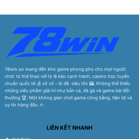
78win.so
mang đến kho game phong phú cho mọi người
chơi: từ thể thao với tỷ lệ kèo cạnh tranh, casino trực tuyến
chuẩn quốc tế 💰 xổ số – lô đề siêu tốc 🎰. Không thể thiếu
những siêu phẩm giải trí như bắn cá, đá gà và game bài đổi
thưởng 🏆. Một không gian chơi game công bằng, tiện lợi và
uy tín hàng đầu 🎉.
LIÊN KẾT NHANH