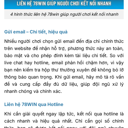
4 hình thức liên hệ 78win giúp người chơi kết nối nhanh
Gửi email – Chi tiết, hiệu quả
Nhiều người chơi chọn gửi email đến địa chỉ chính thức
trên website để nhận hỗ trợ, phương thức này an toàn,
bảo mật và cho phép đính kèm tài liệu chi tiết. So với
live chat hay hotline, email phản hồi chậm hơn, vì vậy
bạn nên kiểm tra hộp thư thường xuyên để không bỏ lỡ
thông báo quan trọng. Khi gửi email, hãy mô tả rõ vấn
đề và cung cấp đầy đủ dữ liệu, giúp đội ngũ xử lý
nhanh chóng và chính xác.
Liên hệ 78WIN qua Hotline
Khi cần giải quyết ngay lập tức, kết nối qua hotline là
cách nhanh và hiệu quả nhất. Chỉ cần gọi số chính
thức, bạn sẽ được kết nối ngay với đội ngũ chuyên