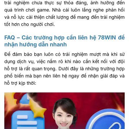
trải nghiệm chưa thực sự thỏa đáng, ảnh hưởng đến
quá trình chơi game. Nhà cái luôn lắng nghe phản hồi
và nỗ lực cải thiện chất lượng để mang đến trải nghiệm
tốt hơn cho người chơi.
FAQ – Các trường hợp cần liên hệ 78WIN để
nhận hướng dẫn nhanh
Để đảm bảo bạn luôn có trải nghiệm mượt mà khi sử
dụng dịch vụ, việc nắm rõ khi nào cần kết nối với đội
hỗ trợ là rất quan trọng. Dưới đây là những trường hợp
phổ biến mà bạn nên liên hệ ngay để nhận giải đáp và
hỗ trợ kịp thời: