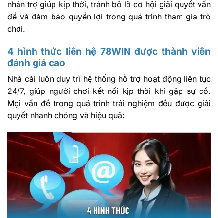
nhận trợ giúp kịp thời, tránh bỏ lỡ cơ hội giải quyết vấn
đề và đảm bảo quyền lợi trong quá trình tham gia trò
chơi.
4 hình thức liên hệ 78WIN được thành viên
đánh giá cao
Nhà cái luôn duy trì hệ thống hỗ trợ hoạt động liên tục
24/7, giúp người chơi kết nối kịp thời khi gặp sự cố.
Mọi vấn đề trong quá trình trải nghiệm đều được giải
quyết nhanh chóng và hiệu quả: