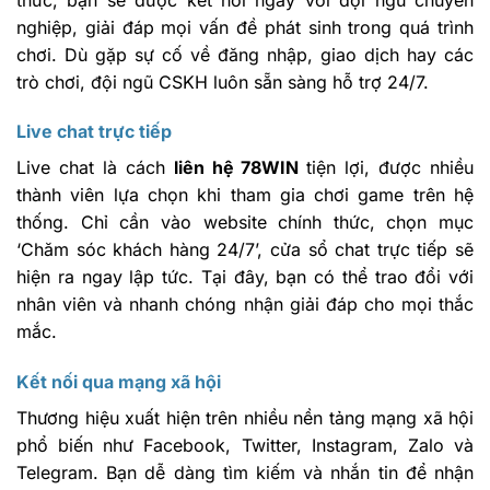
nghiệp, giải đáp mọi vấn đề phát sinh trong quá trình
chơi. Dù gặp sự cố về đăng nhập, giao dịch hay các
trò chơi, đội ngũ CSKH luôn sẵn sàng hỗ trợ 24/7.
Live chat trực tiếp
Live chat là cách
liên hệ 78WIN
tiện lợi, được nhiều
thành viên lựa chọn khi tham gia chơi game trên hệ
thống. Chỉ cần vào website chính thức, chọn mục
‘Chăm sóc khách hàng 24/7’, cửa sổ chat trực tiếp sẽ
hiện ra ngay lập tức. Tại đây, bạn có thể trao đổi với
nhân viên và nhanh chóng nhận giải đáp cho mọi thắc
mắc.
Kết nối qua mạng xã hội
Thương hiệu xuất hiện trên nhiều nền tảng mạng xã hội
phổ biến như Facebook, Twitter, Instagram, Zalo và
Telegram. Bạn dễ dàng tìm kiếm và nhắn tin để nhận