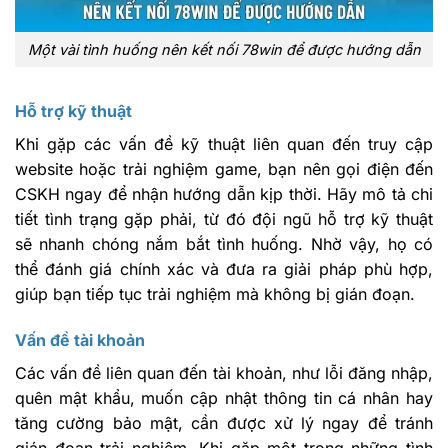
Một vài tình huống nên kết nối 78win để được hướng dẫn
Hỗ trợ kỹ thuật
Khi gặp các vấn đề kỹ thuật liên quan đến truy cập
website hoặc trải nghiệm game, bạn nên gọi điện đến
CSKH ngay để nhận hướng dẫn kịp thời. Hãy mô tả chi
tiết tình trạng gặp phải, từ đó đội ngũ hỗ trợ kỹ thuật
sẽ nhanh chóng nắm bắt tình huống. Nhờ vậy, họ có
thể đánh giá chính xác và đưa ra giải pháp phù hợp,
giúp bạn tiếp tục trải nghiệm mà không bị gián đoạn.
Vấn đề tài khoản
Các vấn đề liên quan đến tài khoản, như lỗi đăng nhập,
quên mật khẩu, muốn cập nhật thông tin cá nhân hay
tăng cường bảo mật, cần được xử lý ngay để tránh
gián đoạn trải nghiệm. Khi gặp một trong những tình