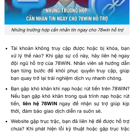
Những trường hợp cần nhắn tin ngay cho 78win hỗ trợ
Tài khoản không truy cập được hoặc bị khóa, bạn
xử lý thế nào? Khi gặp sự cố này, hãy liên hệ ngay
đội ngũ hỗ trợ của 78WIN. Nhân viên sẽ hướng dẫn
bạn từng bước để khôi phục quyền truy cập, giúp
bạn quay trở lại trải nghiệm dịch vụ nhanh chóng.
Bạn gặp khó khăn khi nạp hoặc rút tiền trên 78WIN?
Nếu bạn gặp khó khăn trong quá trình nạp hoặc rút
tiền,
liên hệ 78WIN
ngay để nhận sự trợ giúp kịp
thời, đảm bảo giao dịch diễn ra suôn sẻ.
Website gặp trục trặc, bạn đã liên hệ để được hỗ trợ
chưa? Khi phát hiện lỗi kỹ thuật hoặc gặp trục trặc