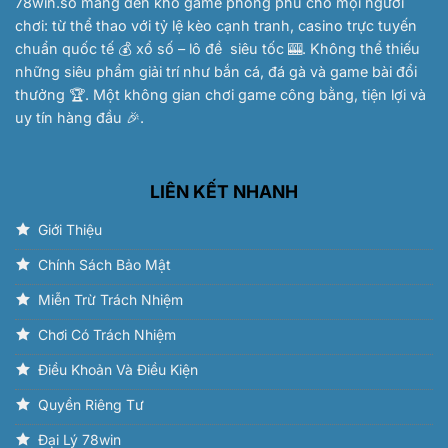
78win.so
mang đến kho game phong phú cho mọi người
chơi: từ thể thao với tỷ lệ kèo cạnh tranh, casino trực tuyến
chuẩn quốc tế 💰 xổ số – lô đề siêu tốc 🎰. Không thể thiếu
những siêu phẩm giải trí như bắn cá, đá gà và game bài đổi
thưởng 🏆. Một không gian chơi game công bằng, tiện lợi và
uy tín hàng đầu 🎉.
LIÊN KẾT NHANH
Giới Thiệu
Chính Sách Bảo Mật
Miễn Trừ Trách Nhiệm
Chơi Có Trách Nhiệm
Điều Khoản Và Điều Kiện
Quyền Riêng Tư
Đại Lý 78win