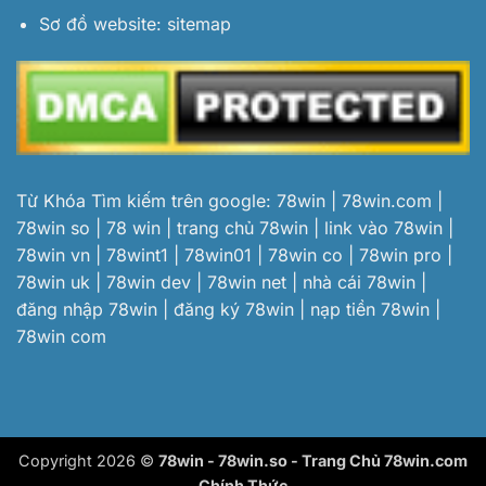
Sơ đồ website:
sitemap
Từ Khóa Tìm kiếm trên google: 78win | 78win.com |
78win so | 78 win | trang chủ 78win | link vào 78win |
78win vn | 78wint1 | 78win01 | 78win co | 78win pro |
78win uk | 78win dev | 78win net | nhà cái 78win |
đăng nhập 78win | đăng ký 78win | nạp tiền 78win |
78win com
Copyright 2026 ©
78win - 78win.so - Trang Chủ 78win.com
Chính Thức