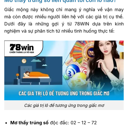
Giấc mộng này không chỉ mang ý nghĩa về vận may
mà còn được nhiều người liên hệ với các giá trị cụ thể.
Dưới đây là những gợi ý từ 78WIN dựa trên kinh
nghiệm và sự phân tích từ nhiều tình huống thực tế:
Các giá trị lô đề tương ứng trong giấc mơ
Mơ thấy trúng số
độc đắc: 02 – 12 – 72