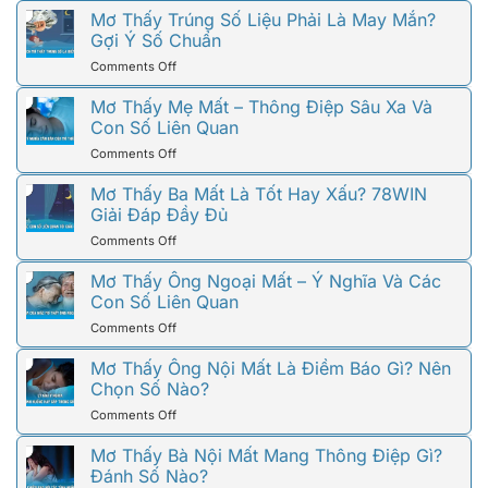
Và
Thấy
Mơ Thấy Trúng Số Liệu Phải Là May Mắn?
Những
Bà
Gợi Ý Số Chuẩn
Ẩn
Ngoại
Ý
on
Comments Off
Mất
Đằng
Mơ
Và
Sau
Thấy
Mơ Thấy Mẹ Mất – Thông Điệp Sâu Xa Và
Những
Chiêm
Trúng
Con Số Liên Quan
Ẩn
Bao
Số
Ý
on
Comments Off
Liệu
Đặc
Mơ
Phải
Biệt
Thấy
Mơ Thấy Ba Mất Là Tốt Hay Xấu? 78WIN
Là
Cần
Mẹ
Giải Đáp Đầy Đủ
May
Biết
Mất
Mắn?
on
Comments Off
–
Gợi
Mơ
Thông
Ý
Thấy
Mơ Thấy Ông Ngoại Mất – Ý Nghĩa Và Các
Điệp
Số
Ba
Con Số Liên Quan
Sâu
Chuẩn
Mất
Xa
on
Comments Off
Là
Và
Mơ
Tốt
Con
Thấy
Mơ Thấy Ông Nội Mất Là Điềm Báo Gì? Nên
Hay
Số
Ông
Chọn Số Nào?
Xấu?
Liên
Ngoại
78WIN
Quan
on
Comments Off
Mất
Giải
Mơ
–
Đáp
Thấy
Mơ Thấy Bà Nội Mất Mang Thông Điệp Gì?
Ý
Đầy
Ông
Đánh Số Nào?
Nghĩa
Đủ