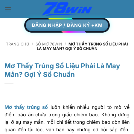
Skip
to
content
ĐĂNG NHẬP / ĐĂNG KÝ +KM
TRANG CHỦ
/
SỔ MƠ 78WIN
/
MƠ THẤY TRÚNG SỐ LIỆU PHẢI
LÀ MAY MẮN? GỢI Ý SỐ CHUẨN
Mơ Thấy Trúng Số Liệu Phải Là May
Mắn? Gợi Ý Số Chuẩn
Mơ thấy trúng số
luôn khiến nhiều người tò mò về
điềm báo ẩn chứa trong giấc chiêm bao. Không dừng
lại ở sự may mắn, mỗi chi tiết trong chiêm bao còn liên
quan đến tài lộc, vận hạn hay những cơ hội sắp đến.