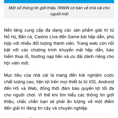
Một số thông tin giới thiệu 78WIN cơ bản về nhà cái cho
người mới
Nền tảng cung cấp đa dạng các sản phẩm giải trí từ
Nổ hũ, Bắn cá, Casino Live đến Game bài hấp dẫn, phù
hợp với nhiều đối tượng thành viên. Trang web còn nổi
bật với các chương trình khuyến mãi hấp dẫn, bảo
hiểm thua lỗ, thưởng nạp tiền và ưu đãi dành riêng cho
hội viên mới.
Mục tiêu của nhà cái là mang đến trải nghiệm cược
chất lượng cao, tiện lợi trên mọi thiết bị từ iOS, Android
đến H5 và Web, đồng thời đảm bảo quyền lợi tối đa
cho người chơi. Vì thế khi tìm hiểu các thông tin giới
thiệu, chắc chắn bạn sẽ phải ấn tượng về một điểm
đến giải trí đáng tin cậy và chuyên nghiệp.