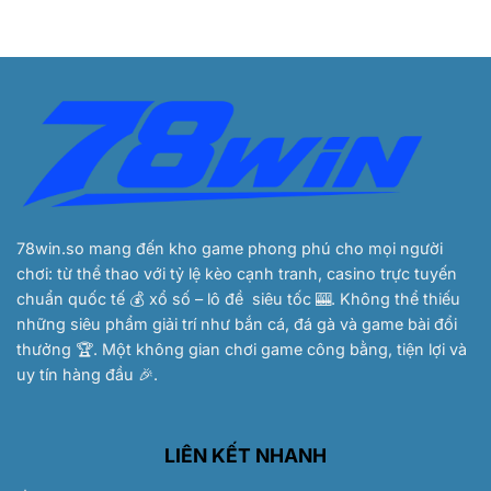
78win.so
mang đến kho game phong phú cho mọi người
chơi: từ thể thao với tỷ lệ kèo cạnh tranh, casino trực tuyến
chuẩn quốc tế 💰 xổ số – lô đề siêu tốc 🎰. Không thể thiếu
những siêu phẩm giải trí như bắn cá, đá gà và game bài đổi
thưởng 🏆. Một không gian chơi game công bằng, tiện lợi và
uy tín hàng đầu 🎉.
LIÊN KẾT NHANH