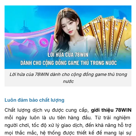
Lời hứa của 78WIN dành cho cộng đồng game thủ trong
nước
Luôn đảm bảo chất lượng
Chất lượng dịch vụ được cung cấp,
giới thiệu 78WIN
mỗi ngày luôn là ưu tiên hàng đầu. Từ trải nghiệm
người chơi, tốc độ xử lý giao dịch, đến khả năng hỗ trợ
mọi thắc mắc, hệ thống được thiết kế để mang lại sự