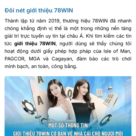
Đôi nét giới thiệu 78WIN
Thành lập từ năm 2019, thương hiệu 78WIN đã nhanh
chóng khẳng định vị thế là một trong những nền tảng
giải trí trực tuyến uy tín tại châu Á. Khi tìm kiếm các tin
tức
giới thiệu 78WIN
, người dùng sẽ thấy chúng tôi
hoạt động dưới giấy phép hợp pháp của Isle of Man,
PAGCOR, MGA và Cagayan, đảm bảo các trò chơi
minh bạch, an toàn, công bằng.