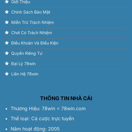
Giới Thiệu
Chính Sách Bảo Mật
Miễn Trừ Trách Nhiệm
Chơi Có Trách Nhiệm
Điều Khoản Và Điều Kiện
Quyền Riêng Tư
Đại Lý 78win
Liên Hệ 78win
THÔNG TIN NHÀ CÁI
Thương Hiệu:
78win
⭐️
78win.com
Thể loại: Cá cược trực tuyến
Năm hoạt động: 2005