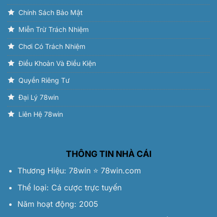
Chính Sách Bảo Mật
Miễn Trừ Trách Nhiệm
Chơi Có Trách Nhiệm
Điều Khoản Và Điều Kiện
Quyền Riêng Tư
Đại Lý 78win
Liên Hệ 78win
THÔNG TIN NHÀ CÁI
Thương Hiệu:
78win
⭐️
78win.com
Thể loại: Cá cược trực tuyến
Năm hoạt động: 2005