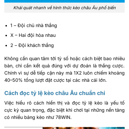
Khái quát nhanh về hình thức kèo châu Âu phổ biến
1 – Đội chủ nhà thắng
X – Hai đội hòa nhau
2 – Đội khách thắng
Không cần quan tâm tới tỷ số hoặc cách biệt bao nhiêu
bàn, chỉ cần kết quả đúng với dự đoán là thắng cược.
Chính vì sự dễ tiếp cận này mà 1X2 luôn chiếm khoảng
40–50% tổng lượt đặt cược tại các nhà cái lớn.
Cách đọc tỷ lệ kèo châu Âu chuẩn chỉ
Việc hiểu rõ cách hiển thị và đọc tỷ lệ kèo là yếu tố
cực kỳ quan trọng, đặc biệt khi chơi tại những nền tảng
có nhiều bảng kèo như 78WIN.