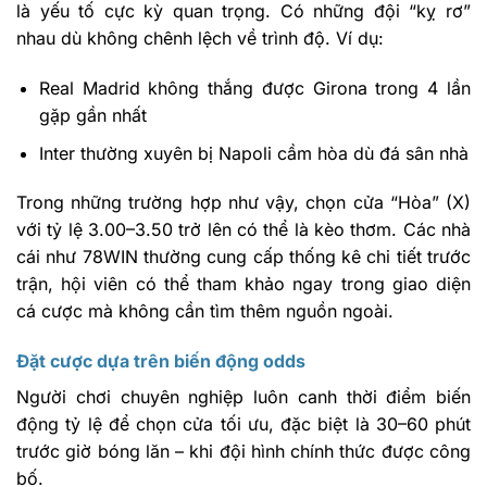
là yếu tố cực kỳ quan trọng. Có những đội “kỵ rơ”
nhau dù không chênh lệch về trình độ. Ví dụ:
Real Madrid không thắng được Girona trong 4 lần
gặp gần nhất
Inter thường xuyên bị Napoli cầm hòa dù đá sân nhà
Trong những trường hợp như vậy, chọn cửa “Hòa” (X)
với tỷ lệ 3.00–3.50 trở lên có thể là kèo thơm. Các nhà
cái như 78WIN thường cung cấp thống kê chi tiết trước
trận, hội viên có thể tham khảo ngay trong giao diện
cá cược mà không cần tìm thêm nguồn ngoài.
Đặt cược dựa trên biến động odds
Người chơi chuyên nghiệp luôn canh thời điểm biến
động tỷ lệ để chọn cửa tối ưu, đặc biệt là 30–60 phút
trước giờ bóng lăn – khi đội hình chính thức được công
bố.