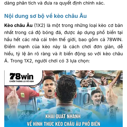
dàng phân tích và đưa ra quyết định chính xác.
Nội dung sơ bộ về kèo châu Âu
Kèo châu Âu
(1X2) là một trong những loại kèo cơ bản
nhất trong cá độ bóng đá, được áp dụng phổ biến tại
hầu hết các nhà cái trên thế giới, bao gồm cả 78WIN.
Điểm mạnh của kèo này là cách chơi đơn giản, dễ
hiểu, tỷ lệ ăn rõ ràng và ít biến động so với kèo châu
Á. Trong 1X2, người chơi có 3 lựa chọn: