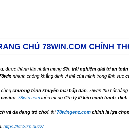
TRANG CHỦ 78WIN.COM CHÍNH THỐ
ầu
, được thành lập nhằm mang đến
trải nghiệm giải trí an toà
 78win
nhanh chóng khẳng định vị thế của mình trong lĩnh vực
c
cùng
chương trình khuyến mãi hấp dẫn
, 78win thu hút hàng
e casino
,
78win.com
luôn mang đến
tỷ lệ kèo cạnh tranh
,
dịch
ạch và đa dạng trò chơi
, thì
78wingenz.com
chính là lựa chọ
n:
https://fdc2lkp.buzz/