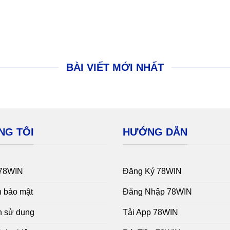
BÀI VIẾT MỚI NHẤT
NG TÔI
HƯỚNG DẪN
 78WIN
Đăng Ký 78WIN
h bảo mật
Đăng Nhập 78WIN
n sử dụng
Tải App 78WIN