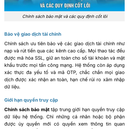
Chính sách bảo mật và các quy định cốt lõi
Bảo vệ giao dịch tài chính
Chính sách ưu tiên bảo vệ các giao dịch tài chính như
nạp và rút tiền qua các kênh cao cấp. Mọi thao tác đều
được mã hóa SSL, giữ an toàn cho số tài khoản và mật
khẩu trước mọi tấn công mạng. Hệ thống còn áp dụng
xác thực đa yếu tố và mã OTP, chắc chắn mọi giao
dịch được xác nhận an toàn, hạn chế rủi ro xâm nhập
dữ liệu.
Giới hạn quyền truy cập
Chính sách bảo mật
tập trung giới hạn quyền truy cập
dữ liệu hệ thống. Chỉ những cá nhân hoặc bộ phận
được ủy quyền mới có quyền xem thông tin quan