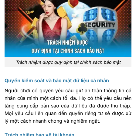
Trách nhiệm được quy định tại chính sách bảo mật
Quyền kiểm soát và bảo mật dữ liệu cá nhân
Người chơi có quyền yêu cầu giữ an toàn thông tin cá
nhân của mình một cách tối đa. Họ có thể yêu cầu nền
tảng cung cấp bản sao của dữ liệu đã được thu thập.
Mọi yêu cầu liên quan đến quyền riêng tư sẽ được xử
lý một cách nhanh chóng và nghiêm ngặt.
Trách nhiệm bảo vệ tài khoản