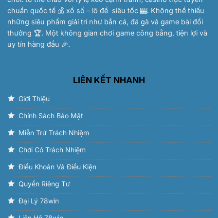
chuẩn quốc tế 💰 xổ số – lô đề siêu tốc 🎰. Không thể thiếu
những siêu phẩm giải trí như bắn cá, đá gà và game bài đổi
thưởng 🏆. Một không gian chơi game công bằng, tiện lợi và
uy tín hàng đầu 🎉.
LIÊN KẾT NHANH
Giới Thiệu
Chính Sách Bảo Mật
Miễn Trừ Trách Nhiệm
Chơi Có Trách Nhiệm
Điều Khoản Và Điều Kiện
Quyền Riêng Tư
Đại Lý 78win
Liên Hệ 78win