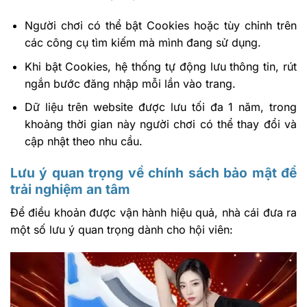
Người chơi có thể bật Cookies hoặc tùy chỉnh trên
các công cụ tìm kiếm mà mình đang sử dụng.
Khi bật Cookies, hệ thống tự động lưu thông tin, rút
ngắn bước đăng nhập mỗi lần vào trang.
Dữ liệu trên website được lưu tối đa 1 năm, trong
khoảng thời gian này người chơi có thể thay đổi và
cập nhật theo nhu cầu.
Lưu ý quan trọng về chính sách bảo mật để
trải nghiệm an tâm
Để điều khoản được vận hành hiệu quả, nhà cái đưa ra
một số lưu ý quan trọng dành cho hội viên: