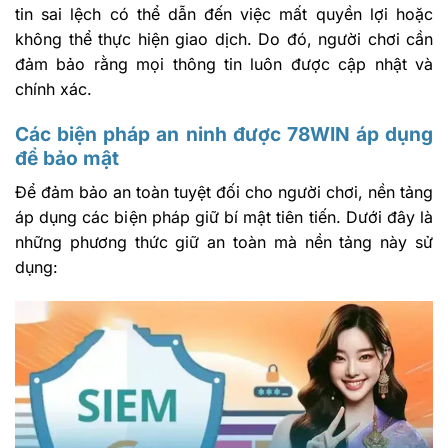
tin sai lệch có thể dẫn đến việc mất quyền lợi hoặc
không thể thực hiện giao dịch. Do đó, người chơi cần
đảm bảo rằng mọi thông tin luôn được cập nhật và
chính xác.
Các biện pháp an ninh được 78WIN áp dụng
để bảo mật
Để đảm bảo an toàn tuyệt đối cho người chơi, nền tảng
áp dụng các biện pháp giữ bí mật tiên tiến. Dưới đây là
những phương thức giữ an toàn mà nền tảng này sử
dụng: