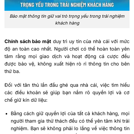
Bảo mật thông tin giữ vai trò trọng yếu trong trải nghiệm
khách hàng
Chính sách bảo mật
duy trì uy tín của nhà cái với mức
độ an toàn cao nhất. Người chơi có thể hoàn toàn yên
tâm rằng mọi giao dịch và hoạt động cá cược đều
được bảo vệ, không xuất hiện rò rỉ thông tin cho bên
thứ ba.
Đối với tân thủ lần đầu ghé qua nhà cái, việc tìm hiểu
các điều khoản sẽ giúp bạn nắm rõ quyền lợi và cơ
chế giữ kín dữ liệu:
Bằng cách giữ quyền lợi của tất cả khách hàng, mọi
người tham gia thử thách đều có thể yên tâm khi trải
nghiệm. Bạn sẽ không phải lo lắng về việc thông tin