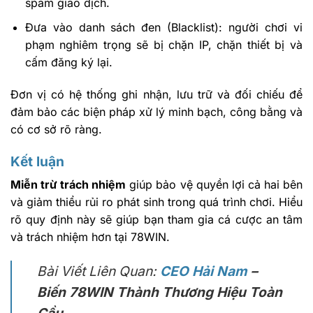
spam giao dịch.
Đưa vào danh sách đen (Blacklist): người chơi vi
phạm nghiêm trọng sẽ bị chặn IP, chặn thiết bị và
cấm đăng ký lại.
Đơn vị có hệ thống ghi nhận, lưu trữ và đối chiếu để
đảm bảo các biện pháp xử lý minh bạch, công bằng và
có cơ sở rõ ràng.
Kết luận
Miễn trừ trách nhiệm
giúp bảo vệ quyền lợi cả hai bên
và giảm thiểu rủi ro phát sinh trong quá trình chơi. Hiểu
rõ quy định này sẽ giúp bạn tham gia cá cược an tâm
và trách nhiệm hơn tại 78WIN.
Bài Viết Liên Quan:
CEO Hải Nam
–
Biến 78WIN Thành Thương Hiệu Toàn
Cầu