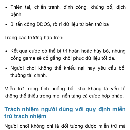
Thiên tai, chiến tranh, đình công, khủng bố, dịch
bệnh
Bị tấn công DDOS, rò rỉ dữ liệu từ bên thứ ba
Trong các trường hợp trên:
Kết quả cược có thể bị trì hoãn hoặc hủy bỏ, nhưng
cổng game sẽ cố gắng khôi phục dữ liệu tối đa.
Người chơi không thể khiếu nại hay yêu cầu bồi
thường tài chính.
Miễn trừ trong tình huống bất khả kháng là yếu tố
không thể thiếu trong mọi nền tảng cá cược hợp pháp.
Trách nhiệm người dùng với quy định miễn
trừ trách nhiệm
Người chơi không chỉ là đối tượng được miễn trừ mà