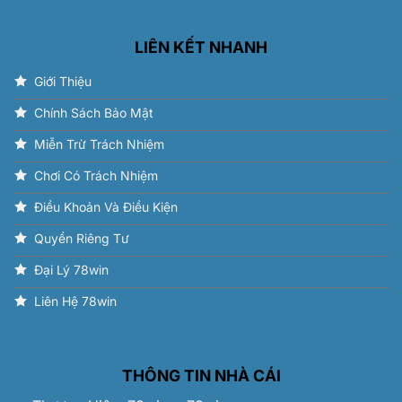
LIÊN KẾT NHANH
Giới Thiệu
Chính Sách Bảo Mật
Miễn Trừ Trách Nhiệm
Chơi Có Trách Nhiệm
Điều Khoản Và Điều Kiện
Quyền Riêng Tư
Đại Lý 78win
Liên Hệ 78win
THÔNG TIN NHÀ CÁI