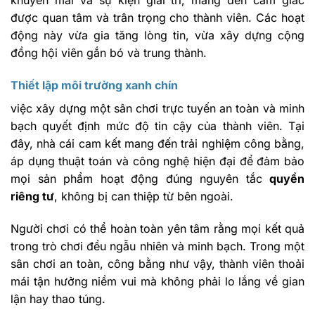
được quan tâm và trân trọng cho thành viên. Các hoạt
động này vừa gia tăng lòng tin, vừa xây dựng cộng
đồng hội viên gắn bó và trung thành.
Thiết lập môi trường xanh chín
việc xây dựng một sân chơi trực tuyến an toàn và minh
bạch quyết định mức độ tin cậy của thành viên. Tại
đây, nhà cái cam kết mang đến trải nghiệm công bằng,
áp dụng thuật toán và công nghệ hiện đại để đảm bảo
mọi sản phẩm hoạt động đúng nguyên tắc
quyền
riêng tư
, không bị can thiệp từ bên ngoài.
Người chơi có thể hoàn toàn yên tâm rằng mọi kết quả
trong trò chơi đều ngẫu nhiên và minh bạch. Trong một
sân chơi an toàn, công bằng như vậy, thành viên thoải
mái tận hưởng niềm vui mà không phải lo lắng về gian
lận hay thao túng.