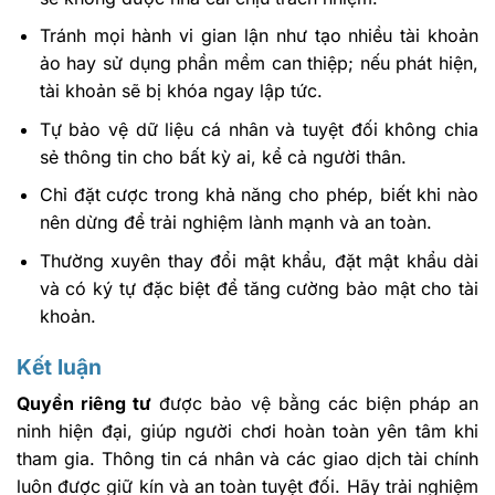
Tránh mọi hành vi gian lận như tạo nhiều tài khoản
ảo hay sử dụng phần mềm can thiệp; nếu phát hiện,
tài khoản sẽ bị khóa ngay lập tức.
Tự bảo vệ dữ liệu cá nhân và tuyệt đối không chia
sẻ thông tin cho bất kỳ ai, kể cả người thân.
Chỉ đặt cược trong khả năng cho phép, biết khi nào
nên dừng để trải nghiệm lành mạnh và an toàn.
Thường xuyên thay đổi mật khẩu, đặt mật khẩu dài
và có ký tự đặc biệt để tăng cường bảo mật cho tài
khoản.
Kết luận
Quyền riêng tư
được bảo vệ bằng các biện pháp an
ninh hiện đại, giúp người chơi hoàn toàn yên tâm khi
tham gia. Thông tin cá nhân và các giao dịch tài chính
luôn được giữ kín và an toàn tuyệt đối. Hãy trải nghiệm