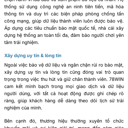
thống sử dụng công nghệ an ninh tiên tiến, mã hóa
thông tin và duy trì các biện pháp phòng chống tấn
công mạng, giúp dữ liệu thành viên luôn được bảo vệ.
Áp dụng các tiêu chuẩn bảo mật quốc tế, nhà cái xây
dựng hệ thống an toàn tối đa, đảm bảo người chơi yên
tâm trải nghiệm.
Xây dựng uy tín & lòng tin
Ngoài việc bảo vệ dữ liệu và ngăn chặn rủi ro bảo mật,
xây dựng uy tín và lòng tin cũng đóng vai trò quan
trọng trong việc thu hút và giữ chân thành viên. 78WIN
cam kết minh bạch trong mọi giao dịch và dữ liệu
người dùng, với tất cả hoạt động được ghi chép rõ
ràng, giúp khách hàng dễ dàng theo dõi lịch sử trải
nghiệm của mình.
Bên cạnh đó, thương hiệu thường xuyên tổ chức
khuyến mãi và sự kiện giải trí, mang đến cảm giác