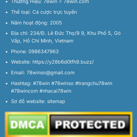
Thương Hiệu:
78win
⭐️
78win.com
Thể loại: Cá cược trực tuyến
Năm hoạt động: 2005
Địa chỉ: 234/Đ. Lê Đức Thọ/9 9, Khu Phố 5, Gò
Vấp, Hồ Chí Minh, Vietnam
Phone: 0986347963
Website:
https://y28b6d0tfh9.buzz/
Email:
78winso@gmail.com
Hashtag: #78win #78winso #trangchu78win
#78wincom #nhacai78win
Sơ đồ website:
sitemap