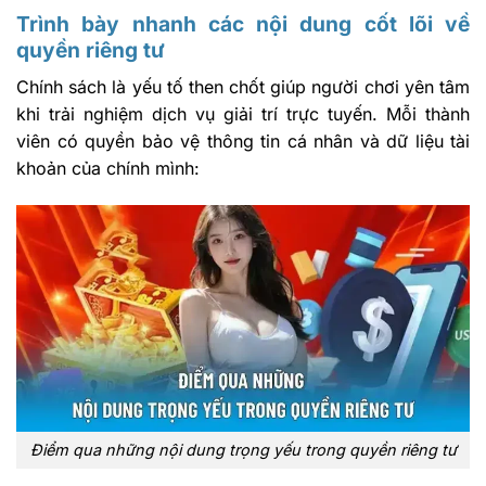
Trình bày nhanh các nội dung cốt lõi về
quyền riêng tư
Chính sách là yếu tố then chốt giúp người chơi yên tâm
khi trải nghiệm dịch vụ giải trí trực tuyến. Mỗi thành
viên có quyền bảo vệ thông tin cá nhân và dữ liệu tài
khoản của chính mình:
Điểm qua những nội dung trọng yếu trong quyền riêng tư