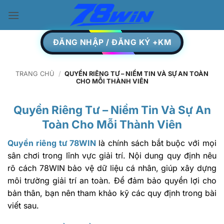
Skip
to
content
ĐĂNG NHẬP / ĐĂNG KÝ +KM
TRANG CHỦ
/
QUYỀN RIÊNG TƯ – NIỀM TIN VÀ SỰ AN TOÀN
CHO MỖI THÀNH VIÊN
Quyền Riêng Tư – Niềm Tin Và Sự An
Toàn Cho Mỗi Thành Viên
Quyền riêng tư
78WIN
là chính sách bắt buộc với mọi
sân chơi trong lĩnh vực giải trí. Nội dung quy định nêu
rõ cách 78WIN bảo vệ dữ liệu cá nhân, giúp xây dựng
môi trường giải trí an toàn. Để đảm bảo quyền lợi cho
bản thân, bạn nên tham khảo kỹ các quy định trong bài
viết sau.