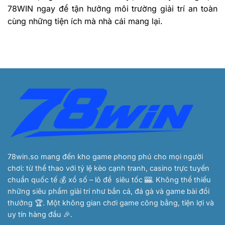
78WIN ngay để tận hưởng môi trường giải trí an toàn
cùng những tiện ích mà nhà cái mang lại.
78win.so
mang đến kho game phong phú cho mọi người
chơi: từ thể thao với tỷ lệ kèo cạnh tranh, casino trực tuyến
chuẩn quốc tế 💰 xổ số – lô đề siêu tốc 🎰. Không thể thiếu
những siêu phẩm giải trí như bắn cá, đá gà và game bài đổi
thưởng 🏆. Một không gian chơi game công bằng, tiện lợi và
uy tín hàng đầu 🎉.