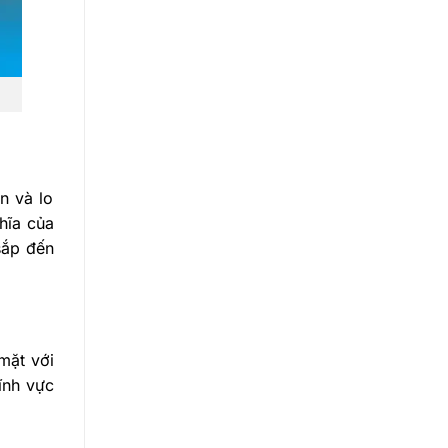
Đánh
Con
Gì
Trúng
Lớn
2025
n và lo
hĩa của
sắp đến
mặt với
ĩnh vực