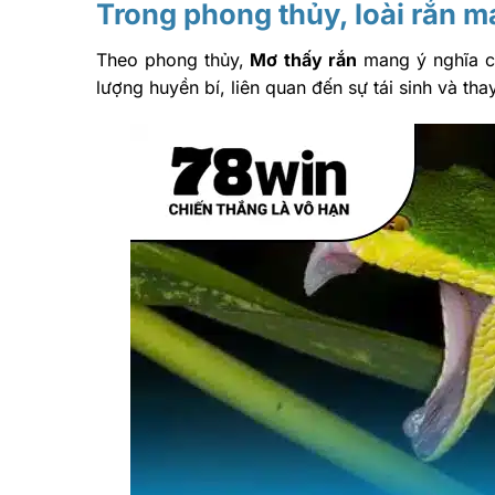
Trong phong thủy, loài rắn m
Theo phong thủy,
Mơ thấy rắn
mang ý nghĩa củ
lượng huyền bí, liên quan đến sự tái sinh và tha