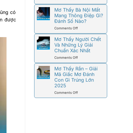
Đầy
Mơ
Ý
Đủ
Thấy
Mơ Thấy Bà Nội Mất
Nghĩa
cũng có
Ông
Mang Thông Điệp Gì?
Và
Nội
ần được
Các
Đánh Số Nào?
Mất
Con
on
Comments Off
Là
Số
Mơ
Điềm
Liên
Thấy
Mơ Thấy Người Chết
Báo
Quan
Bà
Và Những Lý Giải
Gì?
Nội
Nên
Chuẩn Xác Nhất
Mất
Chọn
on
Comments Off
Mang
Số
Mơ
Thông
Nào?
Thấy
Mơ Thấy Rắn – Giải
Điệp
Người
Mã Giấc Mơ Đánh
Gì?
Chết
Đánh
Con Gì Trúng Lớn
Và
Số
2025
Những
Nào?
on
Comments Off
Lý
Mơ
Giải
Thấy
Chuẩn
Rắn
Xác
–
Nhất
Giải
Mã
Giấc
Mơ