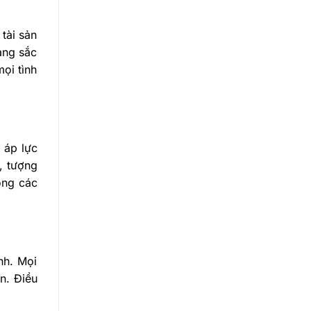
tài sản
ang sắc
ọi tình
 áp lực
, tượng
ong các
nh. Mọi
n. Điều