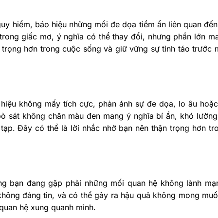
uy hiểm, báo hiệu những mối đe dọa tiềm ẩn liên quan đến 
trong giấc mơ, ý nghĩa có thể thay đổi, nhưng phần lớn m
 trọng hơn trong cuộc sống và giữ vững sự tỉnh táo trước m
 hiệu không mấy tích cực, phản ánh sự đe dọa, lo âu hoặc
bò sát không chân màu đen mang ý nghĩa bí ẩn, khó lường
tạp. Đây có thể là lời nhắc nhở bạn nên thận trọng hơn tr
ằng bạn đang gặp phải những mối quan hệ không lành mạ
 không đáng tin, và có thể gây ra hậu quả không mong muố
i quan hệ xung quanh mình.