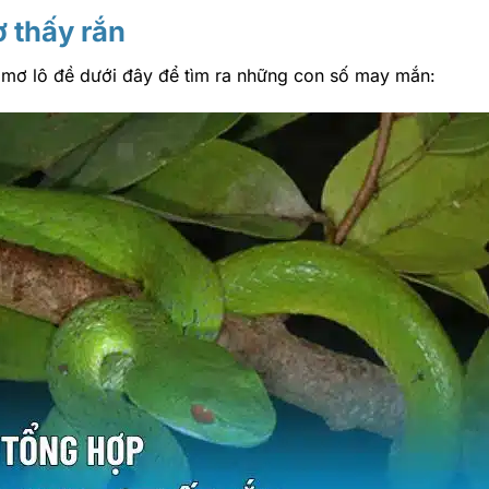
ơ thấy rắn
 mơ lô đề dưới đây để tìm ra những con số may mắn: