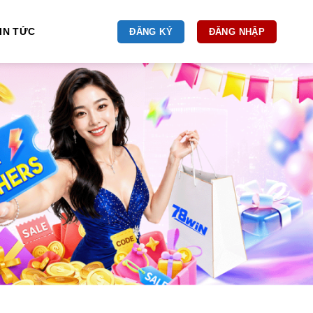
IN TỨC
ĐĂNG KÝ
ĐĂNG NHẬP