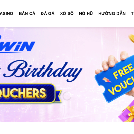
ASINO
BẮN CÁ
ĐÁ GÀ
XỔ SỐ
NỔ HŨ
HƯỚNG DẪN
T