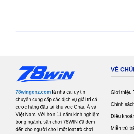
VỀ CHÚ
78wingenz.com
là nhà cái uy tín
Giới thiệu
chuyên cung cấp các dịch vụ giải trí cá
Chính sác
cược hàng đầu tại khu vực Châu Á và
Việt Nam. Với hơn 11 năm kinh nghiệm
Điều khoả
trong ngành, sân chơi 78WIN đã đem
Miễn trừ t
đến cho người chơi một loạt trò chơi