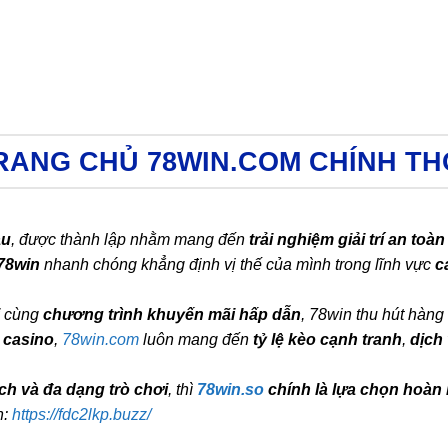
TRANG CHỦ 78WIN.COM CHÍNH THỐ
ầu
, được thành lập nhằm mang đến
trải nghiệm giải trí an toà
 78win
nhanh chóng khẳng định vị thế của mình trong lĩnh vực
c
cùng
chương trình khuyến mãi hấp dẫn
, 78win thu hút hàng
e casino
,
78win.com
luôn mang đến
tỷ lệ kèo cạnh tranh
,
dịch
ạch và đa dạng trò chơi
, thì
78win.so
chính là lựa chọn hoàn
n:
https://fdc2lkp.buzz/