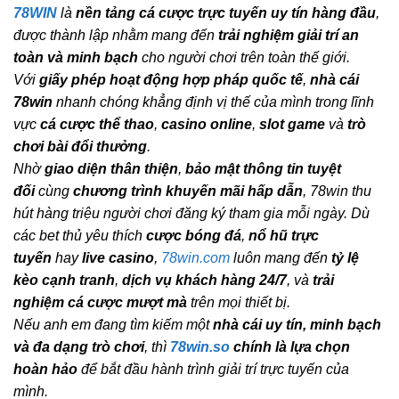
78WIN
là
nền tảng cá cược trực tuyến uy tín hàng đầu
,
được thành lập nhằm mang đến
trải nghiệm giải trí an
toàn và minh bạch
cho người chơi trên toàn thế giới.
Với
giấy phép hoạt động hợp pháp quốc tế
,
nhà cái
78win
nhanh chóng khẳng định vị thế của mình trong lĩnh
vực
cá cược thể thao
,
casino online
,
slot game
và
trò
chơi bài đổi thưởng
.
Nhờ
giao diện thân thiện
,
bảo mật thông tin tuyệt
đối
cùng
chương trình khuyến mãi hấp dẫn
, 78win thu
hút hàng triệu người chơi đăng ký tham gia mỗi ngày. Dù
các bet thủ yêu thích
cược bóng đá
,
nổ hũ trực
tuyến
hay
live casino
,
78win.com
luôn mang đến
tỷ lệ
kèo cạnh tranh
,
dịch vụ khách hàng 24/7
, và
trải
nghiệm cá cược mượt mà
trên mọi thiết bị.
Nếu anh em đang tìm kiếm một
nhà cái uy tín, minh bạch
và đa dạng trò chơi
, thì
78win.so
chính là lựa chọn
hoàn hảo
để bắt đầu hành trình giải trí trực tuyến của
mình.