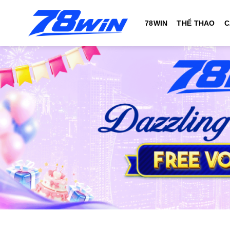
Chuyển
đến
78WIN
THỂ THAO
C
nội
dung