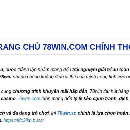
TRANG CHỦ 78WIN.COM CHÍNH THỐ
ầu
, được thành lập nhằm mang đến
trải nghiệm giải trí an toà
 78win
nhanh chóng khẳng định vị thế của mình trong lĩnh vực
c
cùng
chương trình khuyến mãi hấp dẫn
, 78win thu hút hàng
e casino
,
78win.com
luôn mang đến
tỷ lệ kèo cạnh tranh
,
dịch
ạch và đa dạng trò chơi
, thì
78win.so
chính là lựa chọn hoàn
n:
https://fdc2lkp.buzz/