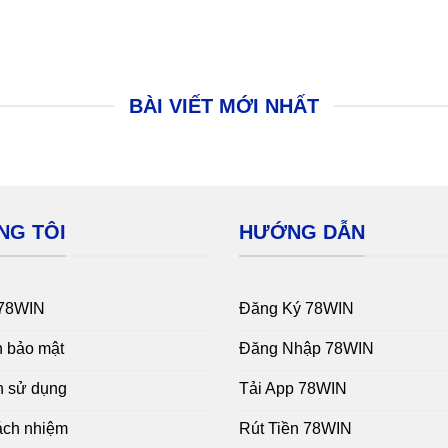
BÀI VIẾT MỚI NHẤT
NG TÔI
HƯỚNG DẪN
 78WIN
Đăng Ký 78WIN
h bảo mật
Đăng Nhập 78WIN
n sử dụng
Tải App 78WIN
rách nhiệm
Rút Tiền 78WIN