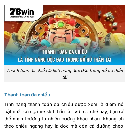
Thanh toán đa chiều là tính năng độc đáo trong nổ hũ thần
tài
Thanh toán đa chiều
Tính năng thanh toán đa chiều được xem là điểm nổi
bật nhất của game slot thần tài. Với cơ chế này, bạn có
thể nhận thưởng từ nhiều hướng khác nhau, không chỉ
theo chiều ngang hay là dọc mà còn cả đường chéo.