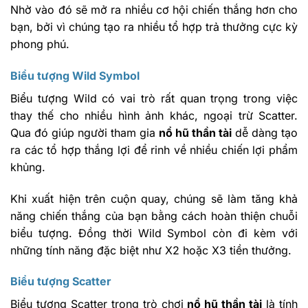
Nhờ vào đó sẽ mở ra nhiều cơ hội chiến thắng hơn cho
bạn, bởi vì chúng tạo ra nhiều tổ hợp trả thưởng cực kỳ
phong phú.
Biểu tượng Wild Symbol
Biểu tượng Wild có vai trò rất quan trọng trong việc
thay thế cho nhiều hình ảnh khác, ngoại trừ Scatter.
Qua đó giúp người tham gia
nổ hũ thần tài
dễ dàng tạo
ra các tổ hợp thắng lợi để rinh về nhiều chiến lợi phẩm
khủng.
Khi xuất hiện trên cuộn quay, chúng sẽ làm tăng khả
năng chiến thắng của bạn bằng cách hoàn thiện chuỗi
biểu tượng. Đồng thời Wild Symbol còn đi kèm với
những tính năng đặc biệt như X2 hoặc X3 tiền thưởng.
Biểu tượng Scatter
Biểu tượng Scatter trong trò chơi
nổ hũ thần tài
là tính