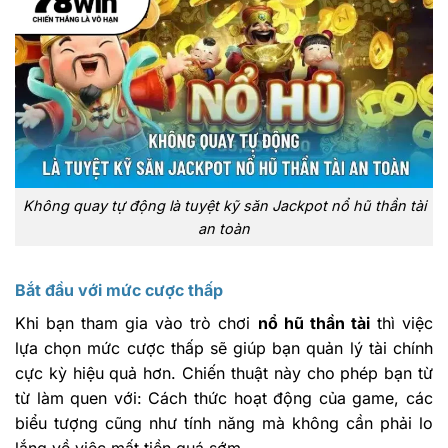
Không quay tự động là tuyệt kỹ săn Jackpot nổ hũ thần tài
an toàn
Bắt đầu với mức cược thấp
Khi bạn tham gia vào trò chơi
nổ hũ thần tài
thì việc
lựa chọn mức cược thấp sẽ giúp bạn quản lý tài chính
cực kỳ hiệu quả hơn. Chiến thuật này cho phép bạn từ
từ làm quen với: Cách thức hoạt động của game, các
biểu tượng cũng như tính năng mà không cần phải lo
lắng về việc mất tiền quá sớm.