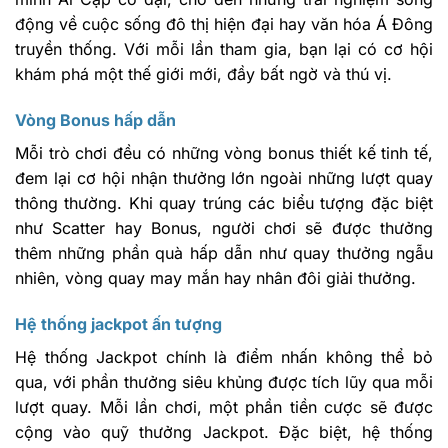
động về cuộc sống đô thị hiện đại hay văn hóa Á Đông
truyền thống. Với mỗi lần tham gia, bạn lại có cơ hội
khám phá một thế giới mới, đầy bất ngờ và thú vị.
Vòng Bonus hấp dẫn
Mỗi trò chơi đều có những vòng bonus thiết kế tinh tế,
đem lại cơ hội nhận thưởng lớn ngoài những lượt quay
thông thường. Khi quay trúng các biểu tượng đặc biệt
như Scatter hay Bonus, người chơi sẽ được thưởng
thêm những phần quà hấp dẫn như quay thưởng ngẫu
nhiên, vòng quay may mắn hay nhân đôi giải thưởng.
Hệ thống jackpot ấn tượng
Hệ thống Jackpot chính là điểm nhấn không thể bỏ
qua, với phần thưởng siêu khủng được tích lũy qua mỗi
lượt quay. Mỗi lần chơi, một phần tiền cược sẽ được
cộng vào quỹ thưởng Jackpot. Đặc biệt, hệ thống