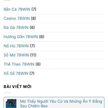
Bắn Cá 78WIN
(7)
Casino 78WIN
(8)
Đá Gà 78WIN
(6)
Hướng Dẫn 78WIN
(6)
Nổ Hũ 78WIN
(7)
Sổ Mơ 78WIN
(11)
Thể Thao 78WIN
(8)
Xổ Số 78WIN
(7)
BÀI VIẾT MỚI
Mơ Thấy Người Yêu Cũ Và Những Ẩn Ý Đằng
Sau Chiêm Bao