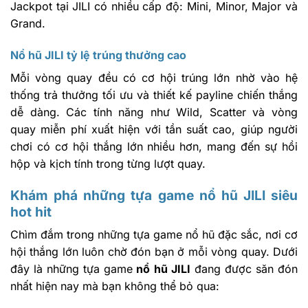
Jackpot tại JILI có nhiều cấp độ: Mini, Minor, Major và
Grand.
Nổ hũ JILI tỷ lệ trúng thưởng cao
Mỗi vòng quay đều có cơ hội trúng lớn nhờ vào hệ
thống trả thưởng tối ưu và thiết kế payline chiến thắng
dễ dàng. Các tính năng như Wild, Scatter và vòng
quay miễn phí xuất hiện với tần suất cao, giúp người
chơi có cơ hội thắng lớn nhiều hơn, mang đến sự hồi
hộp và kịch tính trong từng lượt quay.
Khám phá những tựa game nổ hũ JILI siêu
hot hit
Chìm đắm trong những tựa game nổ hũ đặc sắc, nơi cơ
hội thắng lớn luôn chờ đón bạn ở mỗi vòng quay. Dưới
đây là những tựa game
nổ hũ JILI
đang được săn đón
nhất hiện nay mà bạn không thể bỏ qua: