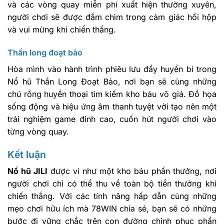
và các vòng quay miễn phí xuất hiện thường xuyên,
người chơi sẽ được đắm chìm trong cảm giác hồi hộp
và vui mừng khi chiến thắng.
Thần long đoạt bảo
Hòa mình vào hành trình phiêu lưu đầy huyền bí trong
Nổ hũ Thần Long Đoạt Bảo, nơi bạn sẽ cùng những
chú rồng huyền thoại tìm kiếm kho báu vô giá. Đồ họa
sống động và hiệu ứng âm thanh tuyệt vời tạo nên một
trải nghiệm game đỉnh cao, cuốn hút người chơi vào
từng vòng quay.
Kết luận
Nổ hũ JILI
được ví như một kho báu phần thưởng, nơi
người chơi chỉ có thể thu về toàn bộ tiền thưởng khi
chiến thắng. Với các tính năng hấp dẫn cùng những
mẹo chơi hữu ích mà 78WIN chia sẻ, bạn sẽ có những
bước đi vững chắc trên con đường chinh phục phần