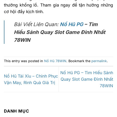
thưởng khổng lồ. Tham gia ngay để tận hưởng những
cơ hội đầy kịch tính.
Bài Viết Liên Quan:
Nổ Hũ PG
– Tìm
Hiểu Sảnh Quay Slot Game Đỉnh Nhất
78WIN
This entry was posted in
Nổ Hũ 78WIN
. Bookmark the
permalink
.
Nổ Hũ PG – Tìm Hiểu Sảnh
Nổ Hũ Tài Xỉu – Chinh Phục
Quay Slot Game Đỉnh Nhất
Vận May, Rinh Quà Giá Trị
78WIN
DANH MỤC