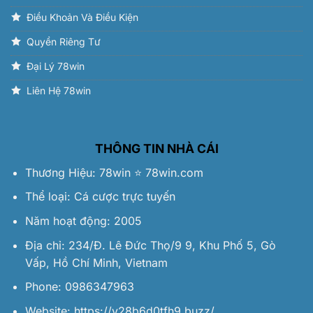
Điều Khoản Và Điều Kiện
Quyền Riêng Tư
Đại Lý 78win
Liên Hệ 78win
THÔNG TIN NHÀ CÁI
Thương Hiệu:
78win
⭐️
78win.com
Thể loại: Cá cược trực tuyến
Năm hoạt động: 2005
Địa chỉ: 234/Đ. Lê Đức Thọ/9 9, Khu Phố 5, Gò
Vấp, Hồ Chí Minh, Vietnam
Phone: 0986347963
Website:
https://y28b6d0tfh9.buzz/