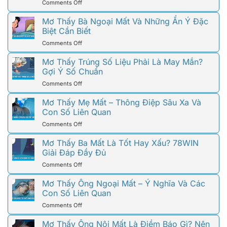
on
Comments Off
Mơ
Thấy
Mơ Thấy Bà Ngoại Mất Và Những Ẩn Ý Đặc
Người
Biệt Cần Biết
Yêu
on
Comments Off
Cũ
Mơ
Và
Thấy
Mơ Thấy Trúng Số Liệu Phải Là May Mắn?
Những
Bà
Gợi Ý Số Chuẩn
Ẩn
Ngoại
Ý
on
Comments Off
Mất
Đằng
Mơ
Và
Sau
Thấy
Mơ Thấy Mẹ Mất – Thông Điệp Sâu Xa Và
Những
Chiêm
Trúng
Con Số Liên Quan
Ẩn
Bao
Số
Ý
on
Comments Off
Liệu
Đặc
Mơ
Phải
Biệt
Thấy
Mơ Thấy Ba Mất Là Tốt Hay Xấu? 78WIN
Là
Cần
Mẹ
Giải Đáp Đầy Đủ
May
Biết
Mất
Mắn?
on
Comments Off
–
Gợi
Mơ
Thông
Ý
Thấy
Mơ Thấy Ông Ngoại Mất – Ý Nghĩa Và Các
Điệp
Số
Ba
Con Số Liên Quan
Sâu
Chuẩn
Mất
Xa
on
Comments Off
Là
Và
Mơ
Tốt
Con
Thấy
Mơ Thấy Ông Nội Mất Là Điềm Báo Gì? Nên
Hay
Số