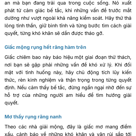
an mà bạn đang trải qua trong cuộc sống. Nó xuất
phát từ cảm giác bế tắc, khi những vấn đề trước mắt
dường như vượt ngoài khả năng kiểm soát. Hãy thử thả
lỏng tinh thần, giữ bình tĩnh và từng bước tìm cách giải
quyết, từng khó khăn sẽ dần được tháo gỡ.
Giấc mộng rụng hết răng hàm trên
Giấc chiêm bao này báo hiệu một giai đoạn thử thách,
nơi bạn sẽ gặp phải những vấn đề khó xử lý. Khi đối
mặt với tình huống này, hãy chủ động tích lũy kiến
thức, rèn kinh nghiệm và thận trọng trong từng quyết
định. Nếu cảm thấy bế tắc, đừng ngần ngại nhờ đến sự
hỗ trợ của những người am hiểu để tìm hướng giải
quyết.
Mơ thấy rụng răng nanh
Theo các nhà giải mộng, đây là giấc mơ mang điềm
xấu, cảnh báo về những khó khăn và vận rủi sắp tới