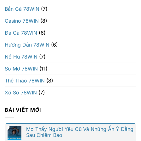
Bắn Cá 78WIN
(7)
Casino 78WIN
(8)
Đá Gà 78WIN
(6)
Hướng Dẫn 78WIN
(6)
Nổ Hũ 78WIN
(7)
Sổ Mơ 78WIN
(11)
Thể Thao 78WIN
(8)
Xổ Số 78WIN
(7)
BÀI VIẾT MỚI
Mơ Thấy Người Yêu Cũ Và Những Ẩn Ý Đằng
Sau Chiêm Bao