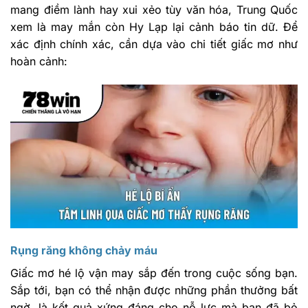
mang điềm lành hay xui xẻo tùy văn hóa, Trung Quốc
xem là may mắn còn Hy Lạp lại cảnh báo tin dữ. Để
xác định chính xác, cần dựa vào chi tiết giấc mơ như
hoàn cảnh:
Rụng răng không chảy máu
Giấc mơ hé lộ vận may sắp đến trong cuộc sống bạn.
Sắp tới, bạn có thể nhận được những phần thưởng bất
ngờ, là kết quả xứng đáng cho nỗ lực mà bạn đã bỏ