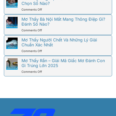
Ông
Chọn Số Nào?
Xấu?
Liên
Ngoại
78WIN
Quan
on
Comments Off
Mất
Giải
Mơ
–
Đáp
Thấy
Mơ Thấy Bà Nội Mất Mang Thông Điệp Gì?
Ý
Đầy
Ông
Đánh Số Nào?
Nghĩa
Đủ
Nội
Và
on
Comments Off
Mất
Các
Mơ
Là
Con
Thấy
Mơ Thấy Người Chết Và Những Lý Giải
Điềm
Số
Bà
Chuẩn Xác Nhất
Báo
Liên
Nội
Gì?
Quan
on
Comments Off
Mất
Nên
Mơ
Mang
Chọn
Thấy
Mơ Thấy Rắn – Giải Mã Giấc Mơ Đánh Con
Thông
Số
Người
Gì Trúng Lớn 2025
Điệp
Nào?
Chết
Gì?
on
Comments Off
Và
Đánh
Mơ
Những
Số
Thấy
Lý
Nào?
Rắn
Giải
–
Chuẩn
Giải
Xác
Mã
Nhất
Giấc
Mơ
Đánh
Con