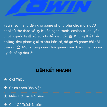
Gì
Trúng
Lớn
2025
78win.so
mang đến kho game phong phú cho mọi người
chơi: từ thể thao với tỷ lệ kèo cạnh tranh, casino trực tuyến
chuẩn quốc tế 💰 xổ số – lô đề siêu tốc 🎰. Không thể thiếu
những siêu phẩm giải trí như bắn cá, đá gà và game bài đổi
thưởng 🏆. Một không gian chơi game công bằng, tiện lợi và
uy tín hàng đầu 🎉.
LIÊN KẾT NHANH
Giới Thiệu
Chính Sách Bảo Mật
Miễn Trừ Trách Nhiệm
Chơi Có Trách Nhiệm