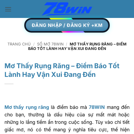
Skip
to
content
ĐĂNG NHẬP / ĐĂNG KÝ +KM
TRANG CHỦ
/
SỔ MƠ 78WIN
/
MƠ THẤY RỤNG RĂNG – ĐIỀM
BÁO TỐT LÀNH HAY VẬN XUI ĐANG ĐẾN
Mơ Thấy Rụng Răng – Điềm Báo Tốt
Lành Hay Vận Xui Đang Đến
Mơ thấy rụng răng
là điềm báo mà
78WIN
mang đến
cho bạn,
thường là dấu hiệu của sự mất mát hoặc
những lo lắng tiềm ẩn trong cuộc sống. Tùy vào chi tiết
giấc mơ, nó có thể mang ý nghĩa tiêu cực, thể hiện