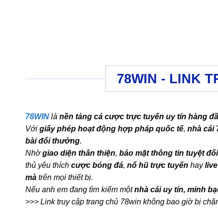
78WIN - LINK 
78WIN
là
nền tảng cá cược trực tuyến uy tín hàng đ
Với
giấy phép hoạt động hợp pháp quốc tế
,
nhà cái
bài đổi thưởng
.
Nhờ
giao diện thân thiện
,
bảo mật thông tin tuyệt đối
thủ yêu thích
cược bóng đá
,
nổ hũ trực tuyến
hay
liv
mà
trên mọi thiết bị.
Nếu anh em đang tìm kiếm một
nhà cái uy tín, minh b
>>> Link truy cập trang chủ 78win không bao giờ bị chặ