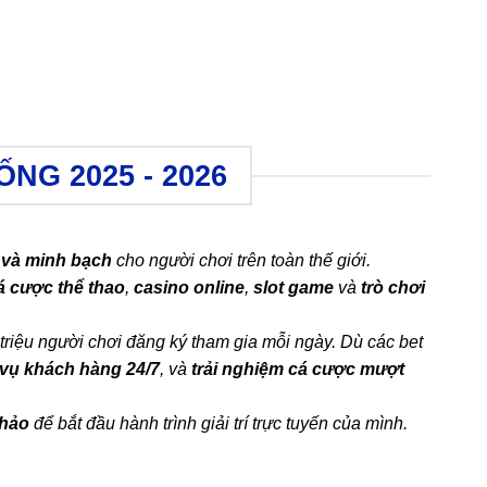
NG 2025 - 2026
n và minh bạch
cho người chơi trên toàn thế giới.
á cược thể thao
,
casino online
,
slot game
và
trò chơi
 triệu người chơi đăng ký tham gia mỗi ngày. Dù các bet
 vụ khách hàng 24/7
, và
trải nghiệm cá cược mượt
 hảo
để bắt đầu hành trình giải trí trực tuyến của mình.