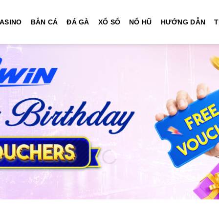
ASINO
BẮN CÁ
ĐÁ GÀ
XỔ SỐ
NỔ HŨ
HƯỚNG DẪN
T