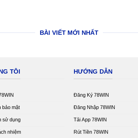
BÀI VIẾT MỚI NHẤT
NG TÔI
HƯỚNG DẪN
 78WIN
Đăng Ký 78WIN
h bảo mật
Đăng Nhập 78WIN
n sử dụng
Tải App 78WIN
rách nhiệm
Rút Tiền 78WIN