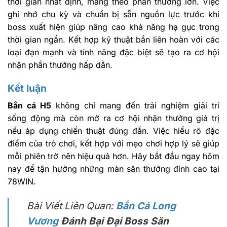
thời gian nhất định, mang theo phần thưởng lớn. Việc
ghi nhớ chu kỳ và chuẩn bị sẵn nguồn lực trước khi
boss xuất hiện giúp nâng cao khả năng hạ gục trong
thời gian ngắn. Kết hợp kỹ thuật bắn liên hoàn với các
loại đạn mạnh và tính năng đặc biệt sẽ tạo ra cơ hội
nhận phần thưởng hấp dẫn.
Kết luận
Bắn cá H5
không chỉ mang đến trải nghiệm giải trí
sống động mà còn mở ra cơ hội nhận thưởng giá trị
nếu áp dụng chiến thuật đúng đắn. Việc hiểu rõ đặc
điểm của trò chơi, kết hợp với mẹo chơi hợp lý sẽ giúp
mỗi phiên trở nên hiệu quả hơn. Hãy bắt đầu ngay hôm
nay để tận hưởng những màn săn thưởng đỉnh cao tại
78WIN.
Bài Viết Liên Quan:
Bắn Cá Long
Vương
Đánh Bại Đại Boss Săn