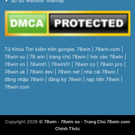
Sơ đồ website:
sitemap
Từ Khóa Tìm kiếm trên google: 78win | 78win.com |
78win so | 78 win | trang chủ 78win | link vào 78win |
78win vn | 78wint1 | 78win01 | 78win co | 78win pro |
78win uk | 78win dev | 78win net | nhà cái 78win |
đăng nhập 78win | đăng ký 78win | nạp tiền 78win |
78win com
Copyright 2026 ©
78win - 78win.so - Trang Chủ 78win.com
Chính Thức