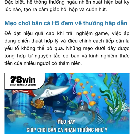
Đặc biệt, hệ thống thưởng ngẫu nhiên xuất hiện bất kỳ
lúc nào, tạo ra cảm giác hồi hộp và cuốn hút.
Mẹo chơi bắn cá H5 đem về thưởng hấp dẫn
Để đạt hiệu quả cao khi trải nghiệm game, việc áp
dụng chiến thuật hợp lý và điều chỉnh cách tiếp cận là
yếu tố không thể bỏ qua. Những mẹo dưới đây được
tổng hợp từ nguyên tắc cơ bản và kinh nghiệm thực
tiễn của nhiều người có thâm niên.