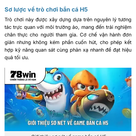
Sơ lược về trò chơi bắn cá H5
Trò chơi này được xây dựng dựa trên nguyên lý tương
tác trực quan với môi trường ảo, mang đến trải nghiệm
chân thực cho người tham gia. Cơ chế vận hành đơn
giản nhưng không kém phần cuốn hút, cho phép kết
hợp kỹ năng quan sát cùng phản xạ nhanh để đạt hiệu
quả tối ưu.