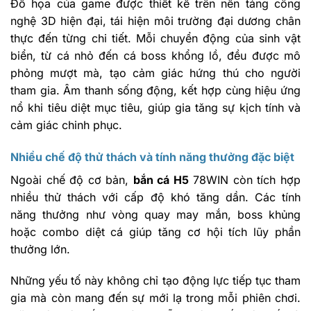
Đồ họa của game được thiết kế trên nền tảng công
nghệ 3D hiện đại, tái hiện môi trường đại dương chân
thực đến từng chi tiết. Mỗi chuyển động của sinh vật
biển, từ cá nhỏ đến cá boss khổng lồ, đều được mô
phỏng mượt mà, tạo cảm giác hứng thú cho người
tham gia. Âm thanh sống động, kết hợp cùng hiệu ứng
nổ khi tiêu diệt mục tiêu, giúp gia tăng sự kịch tính và
cảm giác chinh phục.
Nhiều chế độ thử thách và tính năng thưởng đặc biệt
Ngoài chế độ cơ bản,
bắn cá H5
78WIN còn tích hợp
nhiều thử thách với cấp độ khó tăng dần. Các tính
năng thưởng như vòng quay may mắn, boss khủng
hoặc combo diệt cá giúp tăng cơ hội tích lũy phần
thưởng lớn.
Những yếu tố này không chỉ tạo động lực tiếp tục tham
gia mà còn mang đến sự mới lạ trong mỗi phiên chơi.