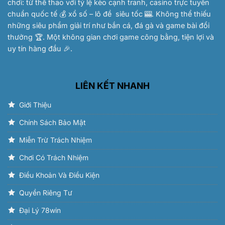
chơi: từ thể thao với tỷ lệ kèo cạnh tranh, casino trực tuyến
chuẩn quốc tế 💰 xổ số – lô đề siêu tốc 🎰. Không thể thiếu
những siêu phẩm giải trí như bắn cá, đá gà và game bài đổi
thưởng 🏆. Một không gian chơi game công bằng, tiện lợi và
uy tín hàng đầu 🎉.
LIÊN KẾT NHANH
Giới Thiệu
Chính Sách Bảo Mật
Miễn Trừ Trách Nhiệm
Chơi Có Trách Nhiệm
Điều Khoản Và Điều Kiện
Quyền Riêng Tư
Đại Lý 78win