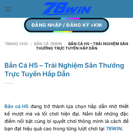
Skip
to
content
ĐĂNG NHẬP / ĐĂNG KÝ +KM
TRANG CHỦ
/
BẮN CÁ 78WIN
/
BẮN CÁ H5 – TRẢI NGHIỆM SĂN
THƯỞNG TRỰC TUYẾN HẤP DẪN
Bắn Cá H5 – Trải Nghiệm Săn Thưởng
Trực Tuyến Hấp Dẫn
Bắn cá H5
đang trở thành lựa chọn hấp dẫn nhờ thiết
kế mượt mà và lối chơi hiện đại. Nắm bắt những đặc
điểm nổi bật cùng bí quyết chơi thông minh là cách để
bạn đạt hiệu quả cao trong từng lượt chơi tại
78WIN
.