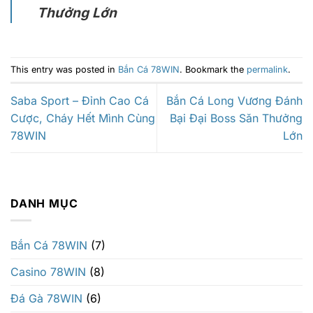
Thưởng Lớn
This entry was posted in
Bắn Cá 78WIN
. Bookmark the
permalink
.
Saba Sport – Đỉnh Cao Cá
Bắn Cá Long Vương Đánh
Cược, Cháy Hết Mình Cùng
Bại Đại Boss Săn Thưởng
78WIN
Lớn
DANH MỤC
Bắn Cá 78WIN
(7)
Casino 78WIN
(8)
Đá Gà 78WIN
(6)